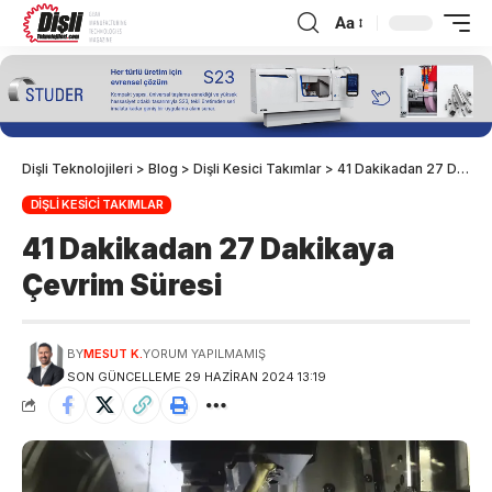
Aa
Dişli Teknolojileri
>
Blog
>
Dişli Kesici Takımlar
>
41 Dakikadan 27 Dakikaya Çevrim Süresi
DIŞLI KESICI TAKIMLAR
41 Dakikadan 27 Dakikaya
Çevrim Süresi
BY
MESUT K.
YORUM YAPILMAMIŞ
SON GÜNCELLEME 29 HAZIRAN 2024 13:19