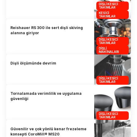
DIŞLI KESICI
TAKIMLAR
KESICI
TAKIMLAR
Reishauer RS 300 ile sert dişli skiving
alanına giriyor
DIŞLI KESICI
TAKIMLAR
DIŞLI
MAKINALARI
Dişli ölçümünde devrim
DIŞLI KESICI
TAKIMLAR
Tornalamada verimlilik ve uygulama
güvenliği
DIŞLI KESICI
TAKIMLAR
Güvenilir ve çok yönlü kenar frezeleme
konsepti CoroMill® MS20