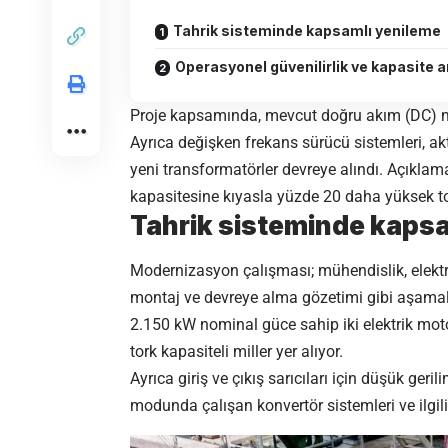
Tahrik sisteminde kapsamlı yenileme
Operasyonel güvenilirlik ve kapasite ar
Proje kapsamında, mevcut doğru akım (DC) moto
Ayrıca değişken frekans sürücü sistemleri, akt
yeni transformatörler devreye alındı. Açıklam
kapasitesine kıyasla yüzde 20 daha yüksek tork
Tahrik sisteminde kaps
Modernizasyon çalışması; mühendislik, elektr
montaj ve devreye alma gözetimi gibi aşamalar
2.150 kW nominal güce sahip iki elektrik motor
tork kapasiteli miller yer alıyor.
Ayrıca giriş ve çıkış sarıcıları için düşük geril
modunda çalışan konvertör sistemleri ve ilgili