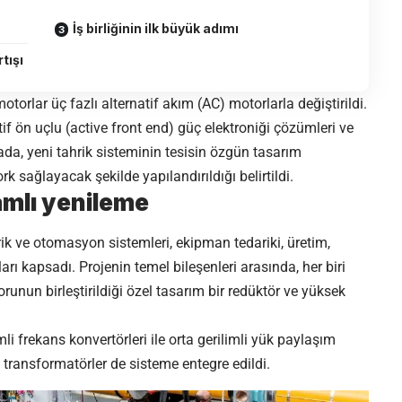
İş birliğinin ilk büyük adımı
tışı
rlar üç fazlı alternatif akım (AC) motorlarla değiştirildi.
if ön uçlu (active front end) güç elektroniği çözümleri ve
ada, yeni tahrik sisteminin tesisin özgün tasarım
 sağlayacak şekilde yapılandırıldığı belirtildi.
amlı yenileme
ik ve otomasyon sistemleri, ekipman tedariki, üretim,
ı kapsadı. Projenin temel bileşenleri arasında, her biri
unun birleştirildiği özel tasarım bir redüktör ve yüksek
imli frekans konvertörleri ile orta gerilimli yük paylaşım
 transformatörler de sisteme entegre edildi.