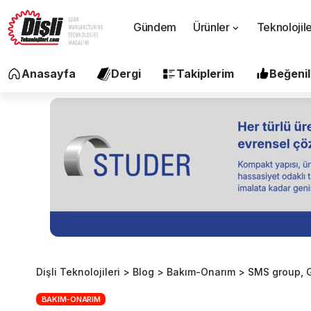
Gündem
Ürünler
Teknolojil
Anasayfa
Dergi
Takiplerim
Beğenil
Dişli Teknolojileri
>
Blog
>
Bakım-Onarım
>
SMS group, G
BAKIM-ONARIM