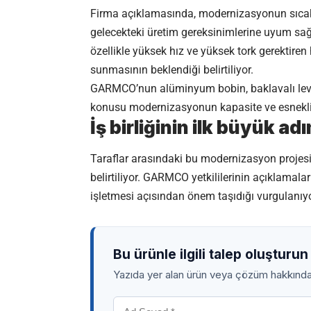
Firma açıklamasında, modernizasyonun sıcak h
gelecekteki üretim gereksinimlerine uyum sağla
özellikle yüksek hız ve yüksek tork gerektir
sunmasının beklendiği belirtiliyor.
GARMCO’nun alüminyum bobin, baklavalı levha,
konusu modernizasyonun kapasite ve esneklik 
İş birliğinin ilk büyük ad
Taraflar arasındaki bu modernizasyon projesini
belirtiliyor. GARMCO yetkililerinin açıklamalar
işletmesi açısından önem taşıdığı vurgulanıyo
Bu ürünle ilgili talep oluşturun
Yazıda yer alan ürün veya çözüm hakkında, 