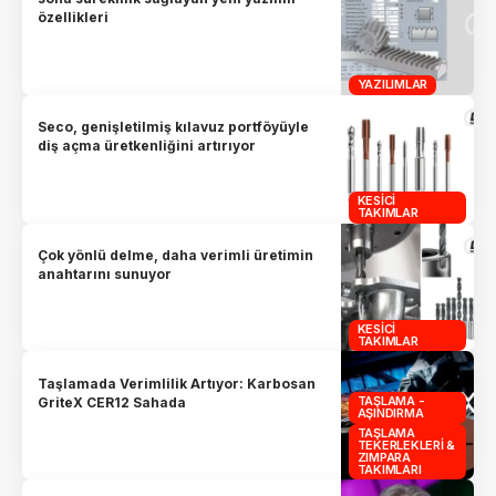
özellikleri
YAZILIMLAR
Seco, genişletilmiş kılavuz portföyüyle
diş açma üretkenliğini artırıyor
KESICI
TAKIMLAR
Çok yönlü delme, daha verimli üretimin
anahtarını sunuyor
KESICI
TAKIMLAR
Taşlamada Verimlilik Artıyor: Karbosan
TAŞLAMA -
GriteX CER12 Sahada
AŞINDIRMA
TAŞLAMA
TEKERLEKLERI &
ZIMPARA
TAKIMLARI