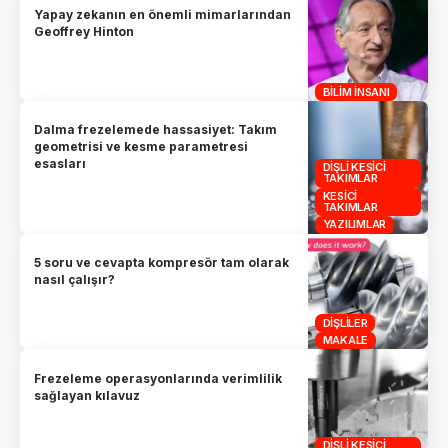
Yapay zekanın en önemli mimarlarından
Geoffrey Hinton
BILIM İNSANI
Dalma frezelemede hassasiyet: Takım
geometrisi ve kesme parametresi
esasları
DIŞLI KESICI
TAKIMLAR
KESICI
TAKIMLAR
YAZILIMLAR
5 soru ve cevapta kompresör tam olarak
nasıl çalışır?
DIŞLILER
MAKALE
Frezeleme operasyonlarında verimlilik
sağlayan kılavuz
DIŞLI KESICI