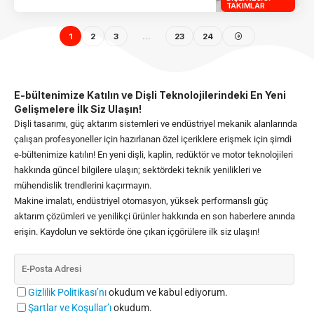
TAKIMLAR
1
2
3
…
23
24
E-bültenimize Katılın ve Dişli Teknolojilerindeki En Yeni
Gelişmelere İlk Siz Ulaşın!
Dişli tasarımı, güç aktarım sistemleri ve endüstriyel mekanik alanlarında
çalışan profesyoneller için hazırlanan özel içeriklere erişmek için şimdi
e-bültenimize katılın! En yeni dişli, kaplin, redüktör ve motor teknolojileri
hakkında güncel bilgilere ulaşın; sektördeki teknik yenilikleri ve
mühendislik trendlerini kaçırmayın.
Makine imalatı, endüstriyel otomasyon, yüksek performanslı güç
aktarım çözümleri ve yenilikçi ürünler hakkında en son haberlere anında
erişin. Kaydolun ve sektörde öne çıkan içgörülere ilk siz ulaşın!
Gizlilik Politikası’nı
okudum ve kabul ediyorum.
Şartlar ve Koşullar’ı
okudum.