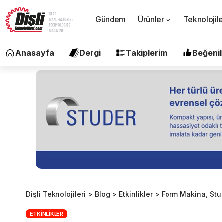
Gündem
Ürünler
Teknolojil
Anasayfa
Dergi
Takiplerim
Beğenil
Dişli Teknolojileri
>
Blog
>
Etkinlikler
>
Form Makina, Stud
ETKINLIKLER