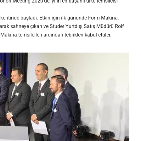
ion Meeting 2020’de, yılın en başarılı ülke temsilcisi
kentinde başladı. Etkinliğin ilk gününde Form Makina,
olarak sahneye çıkan ve Studer Yurtdışı Satış Müdürü Rolf
kina temsilcileri ardından tebrikleri kabul ettiler.