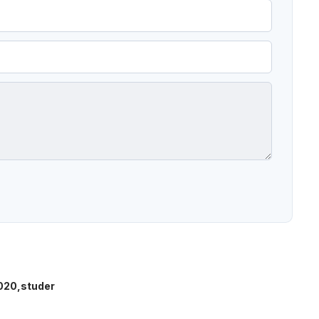
020
studer