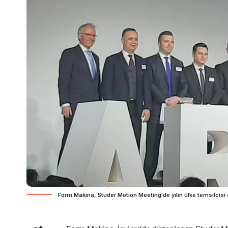
Form Makina, Studer Motion Meeting'de yılın ülke temsilcisi 