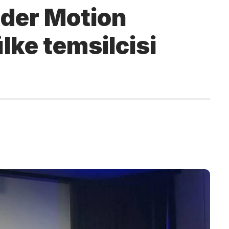
uder Motion
lke temsilcisi