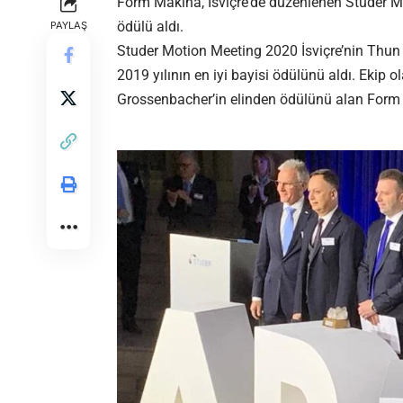
Form Makina, İsviçre’de düzenlenen Studer Mot
ödülü aldı.
PAYLAŞ
Studer Motion Meeting 2020 İsviçre’nin Thun 
2019 yılının en iyi bayisi ödülünü aldı. Ekip 
Grossenbacher’in elinden ödülünü alan Form Ma