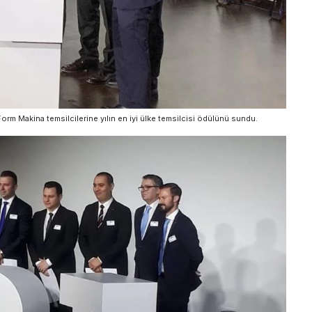
rm Makina temsilcilerine yılın en iyi ülke temsilcisi ödülünü sundu.