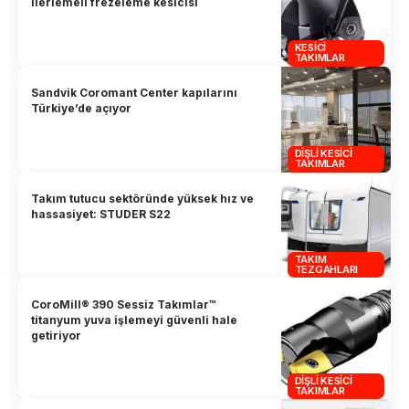
ilerlemeli frezeleme kesicisi
KESICI
TAKIMLAR
Sandvik Coromant Center kapılarını
Türkiye’de açıyor
DIŞLI KESICI
TAKIMLAR
Takım tutucu sektöründe yüksek hız ve
hassasiyet: STUDER S22
TAKIM
TEZGAHLARI
CoroMill® 390 Sessiz Takımlar™
titanyum yuva işlemeyi güvenli hale
getiriyor
DIŞLI KESICI
TAKIMLAR