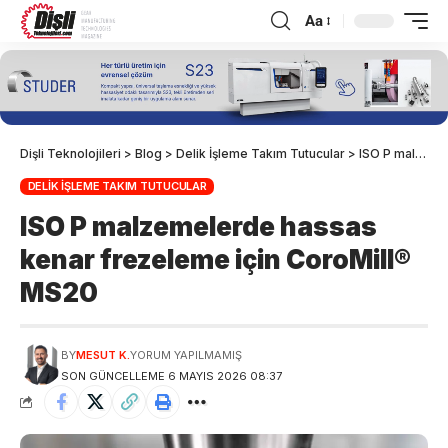
Aa
Dişli Teknolojileri
>
Blog
>
Delik İşleme Takım Tutucular
>
ISO P malzemelerde hassas kenar frezeleme için CoroMill® MS20
DELIK İŞLEME TAKIM TUTUCULAR
ISO P malzemelerde hassas
kenar frezeleme için CoroMill®
MS20
BY
MESUT K.
YORUM YAPILMAMIŞ
SON GÜNCELLEME 6 MAYIS 2026 08:37