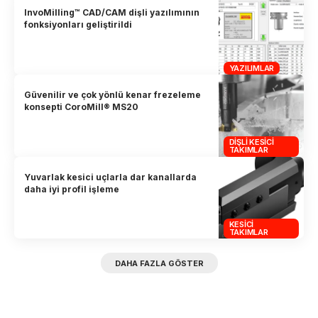
InvoMilling™ CAD/CAM dişli yazılımının
fonksiyonları geliştirildi
YAZILIMLAR
Güvenilir ve çok yönlü kenar frezeleme
konsepti CoroMill® MS20
DIŞLI KESICI
TAKIMLAR
Yuvarlak kesici uçlarla dar kanallarda
daha iyi profil işleme
KESICI
TAKIMLAR
DAHA FAZLA GÖSTER