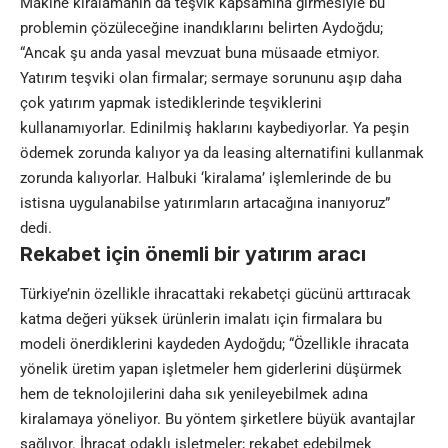
Makine kiralamanın da teşvik kapsamına girmesiyle bu
problemin çözüleceğine inandıklarını belirten Aydoğdu;
“Ancak şu anda yasal mevzuat buna müsaade etmiyor.
Yatırım teşviki olan firmalar; sermaye sorununu aşıp daha
çok yatırım yapmak istediklerinde teşviklerini
kullanamıyorlar. Edinilmiş haklarını kaybediyorlar. Ya peşin
ödemek zorunda kalıyor ya da leasing alternatifini kullanmak
zorunda kalıyorlar. Halbuki ‘kiralama’ işlemlerinde de bu
istisna uygulanabilse yatırımların artacağına inanıyoruz”
dedi.
Rekabet için önemli bir yatırım aracı
Türkiye’nin özellikle ihracattaki rekabetçi gücünü arttıracak
katma değeri yüksek ürünlerin imalatı için firmalara bu
modeli önerdiklerini kaydeden Aydoğdu; “Özellikle ihracata
yönelik üretim yapan işletmeler hem giderlerini düşürmek
hem de teknolojilerini daha sık yenileyebilmek adına
kiralamaya yöneliyor. Bu yöntem şirketlere büyük avantajlar
sağlıyor. İhracat odaklı işletmeler; rekabet edebilmek