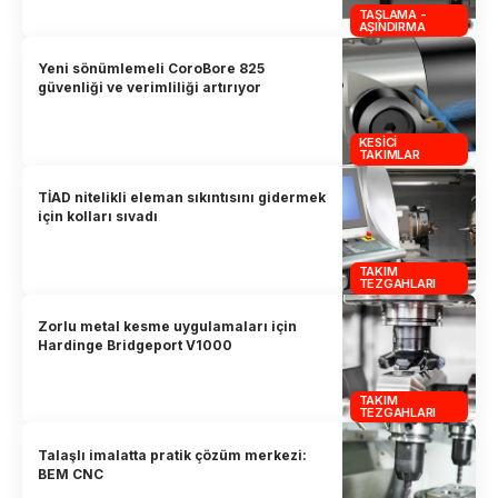
TAŞLAMA -
AŞINDIRMA
Yeni sönümlemeli CoroBore 825
güvenliği ve verimliliği artırıyor
KESICI
TAKIMLAR
TİAD nitelikli eleman sıkıntısını gidermek
için kolları sıvadı
TAKIM
TEZGAHLARI
Zorlu metal kesme uygulamaları için
Hardinge Bridgeport V1000
TAKIM
TEZGAHLARI
Talaşlı imalatta pratik çözüm merkezi:
BEM CNC