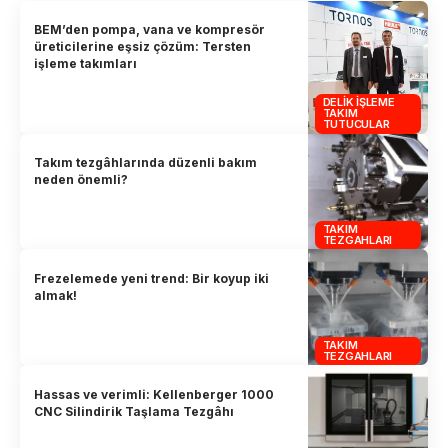
BEM’den pompa, vana ve kompresör
üreticilerine eşsiz çözüm: Tersten
işleme takımları
DELIK İŞLEME
TAKIM
TUTUCULAR
Takım tezgâhlarında düzenli bakım
neden önemli?
TAKIM
TEZGAHLARI
Frezelemede yeni trend: Bir koyup iki
almak!
TAKIM
TEZGAHLARI
Hassas ve verimli: Kellenberger 1000
CNC Silindirik Taşlama Tezgâhı