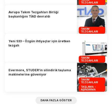
TEZGAHLARI
Avrupa Takım Tezgahları Birliği
başkanlığını TİAD devraldı
TAKIM
TEZGAHLARI
Yeni S33 – Özgün ihtiyaçlar için üretken
tezgah
TAKIM
TEZGAHLARI
Evermore, STUDER’in silindirik taşlama
makinelerine güveniyor
TAKIM
TEZGAHLARI
TAŞLAMA -
AŞINDIRMA
DAHA FAZLA GÖSTER