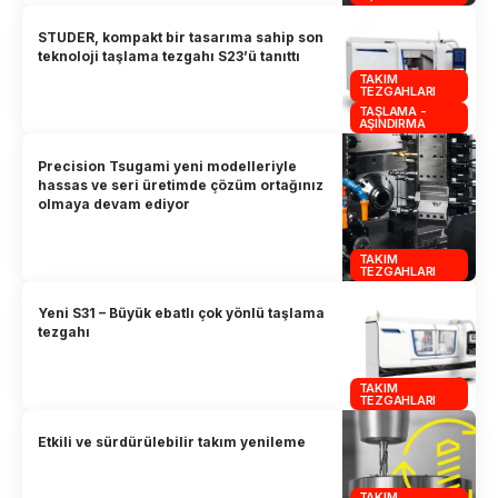
STUDER, kompakt bir tasarıma sahip son
teknoloji taşlama tezgahı S23’ü tanıttı
TAKIM
TEZGAHLARI
TAŞLAMA -
AŞINDIRMA
Precision Tsugami yeni modelleriyle
hassas ve seri üretimde çözüm ortağınız
olmaya devam ediyor
TAKIM
TEZGAHLARI
Yeni S31 – Büyük ebatlı çok yönlü taşlama
tezgahı
TAKIM
TEZGAHLARI
Etkili ve sürdürülebilir takım yenileme
TAKIM