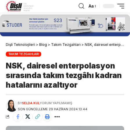
Aa
Dişli Teknolojileri
>
Blog
>
Takım Tezgahları
>
NSK, dairesel enterpolasyon sırasında takım tezgâhı kadran hatalarını azaltıyor
TAKIM TEZGAHLARI
NSK, dairesel enterpolasyon
sırasında takım tezgâhı kadran
hatalarını azaltıyor
BY
SELDA KUL
YORUM YAPILMAMIŞ
SON GÜNCELLEME 29 HAZIRAN 2024 13:44