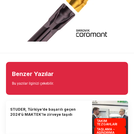
Benzer Yazılar
Bu yazılar ilginizi çekebilir.
STUDER, Türkiye’de başarılı geçen
2024’ü MAKTEK’le zirveye taşıdı
TAKIM
TEZGAHLARI
TAŞLAMA -
AŞINDIRMA