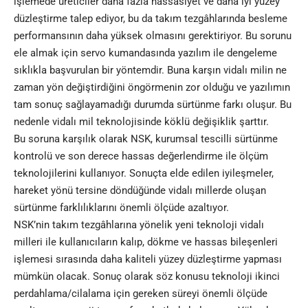
işlemede üreticiler daha fazla hassasiyet ve daha iyi yüzey
düzleştirme talep ediyor, bu da takım tezgâhlarında besleme
performansının daha yüksek olmasını gerektiriyor. Bu sorunu
ele almak için servo kumandasında yazılım ile dengeleme
sıklıkla başvurulan bir yöntemdir. Buna karşın vidalı milin ne
zaman yön değiştirdiğini öngörmenin zor olduğu ve yazılımın
tam sonuç sağlayamadığı durumda sürtünme farkı oluşur. Bu
nedenle vidalı mil teknolojisinde köklü değişiklik şarttır.
Bu soruna karşılık olarak NSK, kurumsal tescilli sürtünme
kontrolü ve son derece hassas değerlendirme ile ölçüm
teknolojilerini kullanıyor. Sonuçta elde edilen iyileşmeler,
hareket yönü tersine döndüğünde vidalı millerde oluşan
sürtünme farklılıklarını önemli ölçüde azaltıyor.
NSK’nin takım tezgâhlarına yönelik yeni teknoloji vidalı
milleri ile kullanıcıların kalıp, dökme ve hassas bileşenleri
işlemesi sırasında daha kaliteli yüzey düzleştirme yapması
mümkün olacak. Sonuç olarak söz konusu teknoloji ikinci
perdahlama/cilalama için gereken süreyi önemli ölçüde