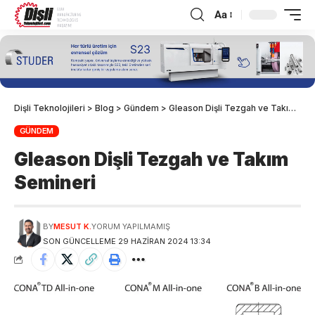
Aa
Dişli Teknolojileri
>
Blog
>
Gündem
>
Gleason Dişli Tezgah ve Takım Semineri
GÜNDEM
Gleason Dişli Tezgah ve Takım
Semineri
BY
MESUT K.
YORUM YAPILMAMIŞ
SON GÜNCELLEME 29 HAZIRAN 2024 13:34