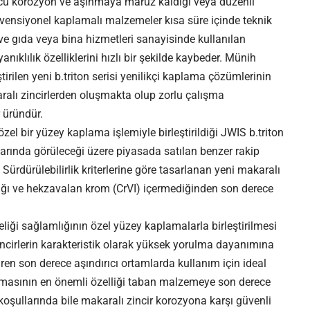
onucu korozyon ve aşınmaya maruz kaldığı veya düzenli
ensiyonel kaplamalı malzemeler kısa süre içinde teknik
 ve gıda veya bina hizmetleri sanayisinde kullanılan
ıklılık özelliklerini hızlı bir şekilde kaybeder. Münih
ştirilen yeni b.triton serisi yenilikçi kaplama çözümlerinin
aralı zincirlerden oluşmakta olup zorlu çalışma
 üründür.
zel bir yüzey kaplama işlemiyle birleştirildiği JWIS b.triton
çlarında görüleceği üzere piyasada satılan benzer rakip
Sürdürülebilirlik kriterlerine göre tasarlanan yeni makaralı
ğı ve hekzavalan krom (CrVI) içermediğinden son derece
çeliği sağlamlığının özel yüzey kaplamalarla birleştirilmesi
k zincirlerin karakteristik olarak yüksek yorulma dayanımına
en son derece aşındırıcı ortamlarda kullanım için ideal
lamasının en önemli özelliği taban malzemeye son derece
koşullarında bile makaralı zincir korozyona karşı güvenli