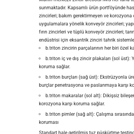
sunmaktadır. Kapsamlı ürün portföyünde hass
zincirleri; bakım gerektirmeyen ve korozyona d
uygulamalara yönelik konveyör zincirleri; yaprak
fırın zincirleri ve tüplü konveyör zincirleri; t
endüstrisi için eksantrik zinciri tahrik sisteml
b.triton zincirin parçalarının her biri öze
b.triton iç ve dış zincir plakaları (sol üs
koruma sağlar.
b.triton burçları (sağ üst): Ekstrüzyonla 
burçlar penetrasyona ve paslanmaya karşı k
b.triton makaralar (sol alt): Dikişsiz bile
korozyona karşı koruma sağlar.
b.triton pimler (sağ alt): Çalışma sırasınd
koruması
Standart hale getirilmiş tuz püskürtme testind