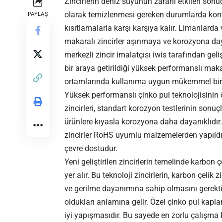
Zincirlerin deniz suyunun zararlı etkileri s
olarak temizlenmesi gereken durumlarda konv
PAYLAŞ
kısıtlamalarla karşı karşıya kalır. Limanlarda
makaralı zincirler aşınmaya ve korozyona dayan
merkezli zincir imalatçısı iwis tarafından geli
bir araya getirildiği yüksek performanslı mak
ortamlarında kullanıma uygun mükemmel bir
Yüksek performanslı çinko pul teknolojisinin ö
zincirleri, standart korozyon testlerinin sonu
ürünlere kıyasla korozyona daha dayanıklıdır. 
zincirler RoHS uyumlu malzemelerden yapıldı
çevre dostudur.
Yeni geliştirilen zincirlerin temelinde karbon 
yer alır. Bu teknoloji zincirlerin, karbon çeli
ve gerilme dayanımına sahip olmasını gerektir
oldukları anlamına gelir. Özel çinko pul kap
iyi yapışmasıdır. Bu sayede en zorlu çalışma 