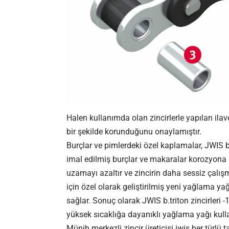
Halen kullanımda olan zincirlerle yapılan ilav
bir şekilde korunduğunu onaylamıştır.
Burçlar ve pimlerdeki özel kaplamalar, JWIS b.
imal edilmiş burçlar ve makaralar korozyona ka
uzamayı azaltır ve zincirin daha sessiz çalışma
için özel olarak geliştirilmiş yeni yağlama 
sağlar. Sonuç olarak JWIS b.triton zincirleri -
yüksek sıcaklığa dayanıklı yağlama yağı kullan
Münih merkezli zincir üreticisi iwis her türlü 