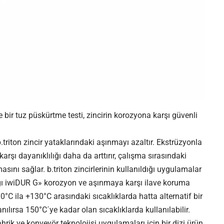
e bir tuz püskürtme testi, zincirin korozyona karşı güvenli
triton zincir yataklarındaki aşınmayı azaltır. Ekstrüzyonla
rşı dayanıklılığı daha da arttırır, çalışma sırasındaki
sını sağlar. b.triton zincirlerinin kullanıldığı uygulamalar
yağı iwiDUR G» korozyon ve aşınmaya karşı ilave koruma
10°C ila +130°C arasındaki sıcaklıklarda hatta alternatif bir
ılırsa 150°C´ye kadar olan sıcaklıklarda kullanılabilir.
tahrik ve konveyör teknolojisi uygulamaları için bir dizi ürün