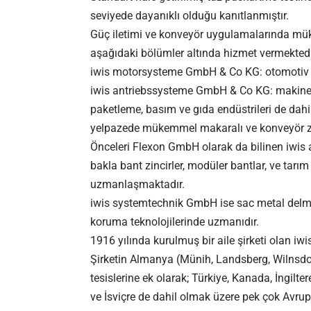
seviyede dayanıklı olduğu kanıtlanmıştır.
Güç iletimi ve konveyör uygulamalarında mükem
aşağıdaki bölümler altında hizmet vermektedi
iwis motorsysteme GmbH & Co KG: otomotiv e
iwis antriebssysteme GmbH & Co KG: makine v
paketleme, basım ve gıda endüstrileri de dahi
yelpazede mükemmel makaralı ve konveyör zinc
Önceleri Flexon GmbH olarak da bilinen iwis
bakla bant zincirler, modüler bantlar, ve tarım
uzmanlaşmaktadır.
iwis systemtechnik GmbH
ise sac metal delm
koruma teknolojilerinde uzmanıdır.
1916 yılında kurulmuş bir aile şirketi olan i
Şirketin Almanya (Münih, Landsberg, Wilnsdor
tesislerine ek olarak; Türkiye, Kanada, İngilte
ve İsviçre de dahil olmak üzere pek çok Avrup