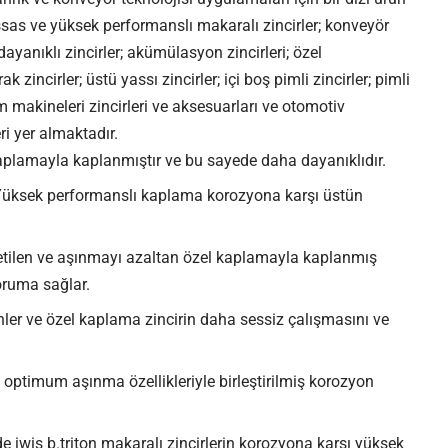
as ve yüksek performanslı makaralı zincirler; konveyör
ayanıklı zincirler; akümülasyon zincirleri; özel
 zincirler; üstü yassı zincirler; içi boş pimli zincirler; pimli
arım makineleri zincirleri ve aksesuarları ve otomotiv
eri yer almaktadır.
l kaplamayla kaplanmıştır ve bu sayede daha dayanıklıdır.
t): Yüksek performanslı kaplama korozyona karşı üstün
üretilen ve aşınmayı azaltan özel kaplamayla kaplanmış
oruma sağlar.
şenler ve özel kaplama zincirin daha sessiz çalışmasını ve
a optimum aşınma özellikleriyle birleştirilmiş korozyon
e iwis b.triton makaralı zincirlerin korozyona karşı yüksek