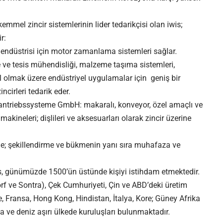
mel zincir sistemlerinin lider tedarikçisi olan iwis;
r:
ndüstrisi için motor zamanlama sistemleri sağlar.
e tesis mühendisliği, malzeme taşıma sistemleri,
l olmak üzere endüstriyel uygulamalar için geniş bir
irleri tedarik eder.
 antriebssysteme GmbH: makaralı, konveyor, özel amaçlı ve
 makineleri;
dişlileri
ve aksesuarları olarak zincir üzerine
e; şekillendirme ve bükmenin yanı sıra muhafaza ve
wis, günümüzde 1500’ün üstünde kişiyi istihdam etmektedir.
f ve Sontra), Çek Cumhuriyeti, Çin ve ABD’deki üretim
re, Fransa, Hong Kong, Hindistan, İtalya, Kore; Güney Afrika
a ve deniz aşırı ülkede kuruluşları bulunmaktadır.