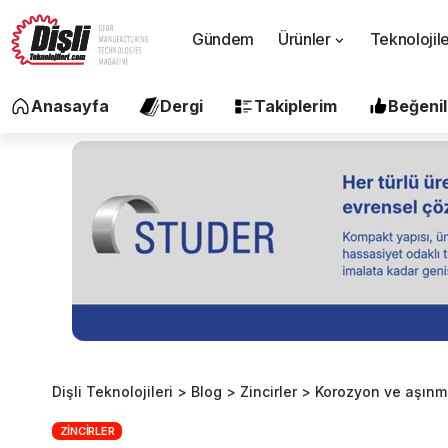
Gündem
Ürünler
Teknolojil
Anasayfa
Dergi
Takiplerim
Beğenil
Dişli Teknolojileri
>
Blog
>
Zincirler
>
Korozyon ve aşınma
ZINCIRLER