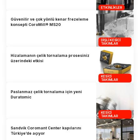
ETKINLIKLER
Güvenilir ve çok yönlü kenar frezeleme
konsepti CoroMill® MS20
DIŞLI KESICI
TAKIMLAR
Hizalamanın çelik tornalama prosesiniz
üzerindeki etkisi
KESICI
TAKIMLAR
Paslanmaz çelik tornalama için yeni
Duratomic
KESICI
TAKIMLAR
Sandvik Coromant Center kapılarını
Türkiye’de açıyor