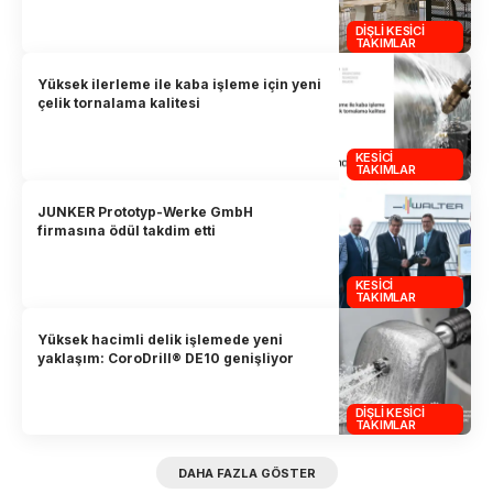
DIŞLI KESICI
TAKIMLAR
Yüksek ilerleme ile kaba işleme için yeni
çelik tornalama kalitesi
KESICI
TAKIMLAR
JUNKER Prototyp-Werke GmbH
firmasına ödül takdim etti
KESICI
TAKIMLAR
Yüksek hacimli delik işlemede yeni
yaklaşım: CoroDrill® DE10 genişliyor
DIŞLI KESICI
TAKIMLAR
DAHA FAZLA GÖSTER