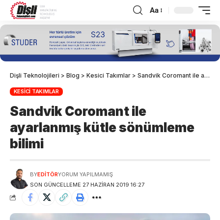
Aa
Dişli Teknolojileri
>
Blog
>
Kesici Takımlar
>
Sandvik Coromant ile ayarlanmış kütle sönümleme bilimi
KESICI TAKIMLAR
Sandvik Coromant ile
ayarlanmış kütle sönümleme
bilimi
BY
EDITÖR
YORUM YAPILMAMIŞ
SON GÜNCELLEME 27 HAZIRAN 2019 16:27