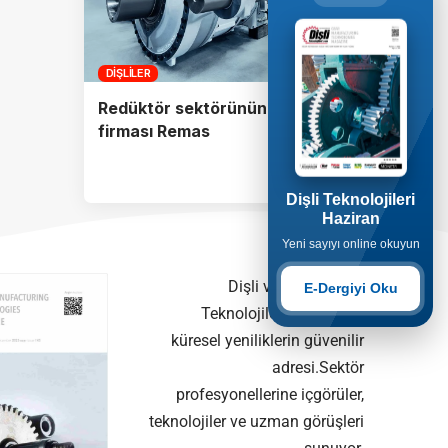
DIŞLILER
Redüktör sektörünün öncü
firması Remas
Dişli Teknolojileri
Haziran
Yeni sayıyı online okuyun
Dişli ve Dişli Üretim
E-Dergiyi Oku
Teknolojileri alanındaki
küresel yeniliklerin güvenilir
adresi.Sektör
profesyonellerine içgörüler,
teknolojiler ve uzman görüşleri