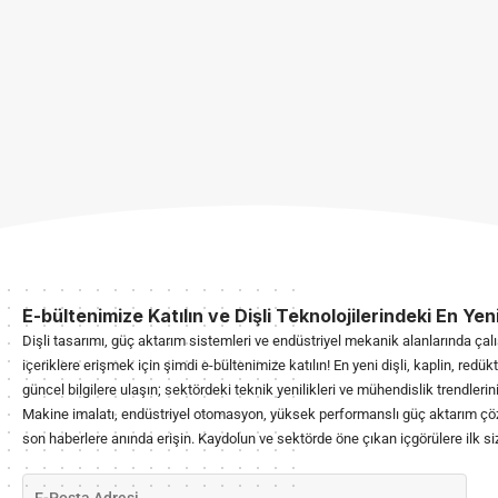
E-bültenimize Katılın ve Dişli Teknolojilerindeki En Yeni
Dişli tasarımı, güç aktarım sistemleri ve endüstriyel mekanik alanlarında çalı
içeriklere erişmek için şimdi e-bültenimize katılın! En yeni dişli, kaplin, redü
güncel bilgilere ulaşın; sektördeki teknik yenilikleri ve mühendislik trendlerin
Makine imalatı, endüstriyel otomasyon, yüksek performanslı güç aktarım çöz
son haberlere anında erişin. Kaydolun ve sektörde öne çıkan içgörülere ilk siz