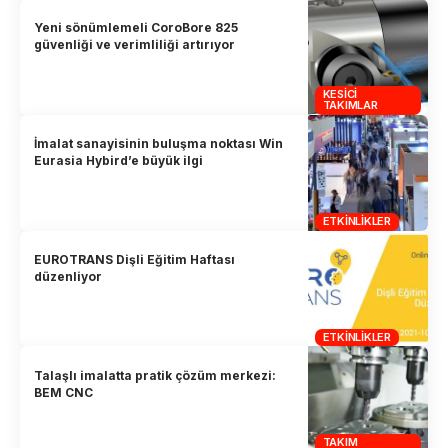
Yeni sönümlemeli CoroBore 825
güvenliği ve verimliliği artırıyor
KESICI
TAKIMLAR
İmalat sanayisinin buluşma noktası Win
Eurasia Hybird’e büyük ilgi
ETKINLIKLER
EUROTRANS Dişli Eğitim Haftası
düzenliyor
ETKINLIKLER
Talaşlı imalatta pratik çözüm merkezi:
BEM CNC
TAKIM