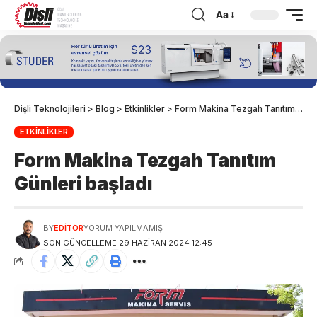
Aa
Dişli Teknolojileri
>
Blog
>
Etkinlikler
>
Form Makina Tezgah Tanıtım Günleri başladı
ETKINLIKLER
Form Makina Tezgah Tanıtım
Günleri başladı
BY
EDITÖR
YORUM YAPILMAMIŞ
SON GÜNCELLEME 29 HAZIRAN 2024 12:45