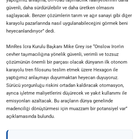
yaptığımız anlaşma, off-road taşımacılık faaliyetlerinin daha
güvenli, daha sürdürülebilir ve daha üretken olmasını
sağlayacak. Benzer çözümlerin tarım ve ağır sanayi gibi diğer
karayolu pazarlarında nasıl uygulanabileceğini görmek beni
heyecanlandırıyor” dedi.
MinRes İcra Kurulu Başkanı Mike Grey ise “Onslow Iron’ın
cevher taşımacılığına yönelik güvenli, verimli ve tozsuz
çözümünün önemli bir parçası olacak dünyanın ilk otonom
karayolu tren filosunu teslim etmek üzere
Hexagon
ile
yaptığımız anlaşmayı duyurmaktan heyecan duyuyoruz.
Sürücü yorgunluğu riskini ortadan kaldıracak otomasyon,
ayrıca işletme maliyetlerini düşürecek ve yakıt kullanımı ile
emisyonları azaltacak. Bu araçların dünya genelinde
madenciliği dönüştürmesi için muazzam bir potansiyel var”
açıklamasında bulundu.