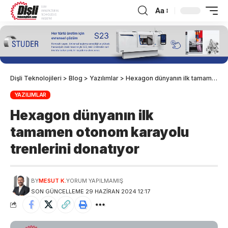
Aa
Dişli Teknolojileri
>
Blog
>
Yazılımlar
>
Hexagon dünyanın ilk tamamen otonom karayolu trenlerini donatıyor
YAZILIMLAR
Hexagon dünyanın ilk
tamamen otonom karayolu
trenlerini donatıyor
BY
MESUT K.
YORUM YAPILMAMIŞ
SON GÜNCELLEME 29 HAZIRAN 2024 12:17