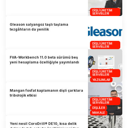
DIŞLI ÜRETIM
SERVISLERI
Gleason salyangoz taşlı taşlama
tezgâhların da yenilik
DIŞLI ÜRETIM
SERVISLERI
FVA-Workbench 11.0 beta sürümü beş
yeni hesaplama özelliğiyle yayımlandı
DIŞLI ÜRETIM
SERVISLERI
YAZILIMLAR
Mangan fosfat kaplamanın dişli çarklara
tribolojik etkisi
DIŞLI ÜRETIM
SERVISLERI
DIŞLILER
MAKALE
Yeni nesil CoroDrill® DE10, kısa delik