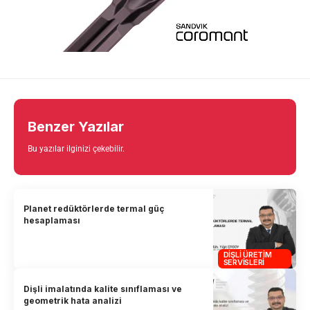
Benzer Yazılar
Bu yazılar ilginizi çekebilir.
Planet redüktörlerde termal güç
hesaplaması
DIŞLI ÜRETIM
SERVISLERI
Dişli imalatında kalite sınıflaması ve
geometrik hata analizi