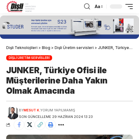
Aa
Dişli Teknolojileri
>
Blog
>
Dişli Üretim servisleri
>
JUNKER, Türkiye Ofisi ile Müşterilerine Daha Yakın Olmak Amacında
DIŞLI ÜRETIM SERVISLERI
JUNKER, Türkiye Ofisi ile
Müşterilerine Daha Yakın
Olmak Amacında
BY
MESUT K.
YORUM YAPILMAMIŞ
SON GÜNCELLEME 29 HAZIRAN 2024 13:23