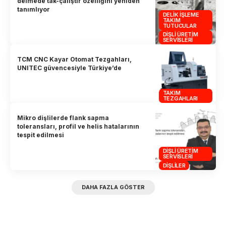
delmede tak-çalıştır özelliğini yeniden
tanımlıyor
DELIK İŞLEME
TAKIM
TUTUCULAR
DIŞLI ÜRETIM
SERVISLERI
TCM CNC Kayar Otomat Tezgahları,
UNITEC güvencesiyle Türkiye’de
TAKIM
TEZGAHLARI
Mikro dişlilerde flank sapma
toleransları, profil ve helis hatalarının
tespit edilmesi
DIŞLI ÜRETIM
SERVISLERI
DIŞLILER
DAHA FAZLA GÖSTER