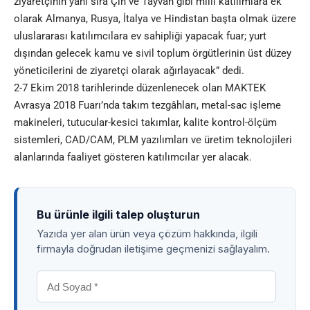
ziyaretçinin yanı sıra Çin ve Tayvan gibi milli katılımlara ek
olarak Almanya, Rusya, İtalya ve Hindistan başta olmak üzere
uluslararası katılımcılara ev sahipliği yapacak fuar; yurt
dışından gelecek kamu ve sivil toplum örgütlerinin üst düzey
yöneticilerini de ziyaretçi olarak ağırlayacak” dedi.
2-7 Ekim 2018
tarihlerinde düzenlenecek olan
MAKTEK
Avrasya 2018 Fuarı’nda takım tezgâhları, metal-sac işleme
makineleri, tutucular-kesici takımlar, kalite kontrol-ölçüm
sistemleri, CAD/CAM, PLM yazılımları ve üretim teknolojileri
alanlarında faaliyet gösteren katılımcılar yer alacak.
Bu ürünle ilgili talep oluşturun
Yazıda yer alan ürün veya çözüm hakkında, ilgili
firmayla doğrudan iletişime geçmenizi sağlayalım.