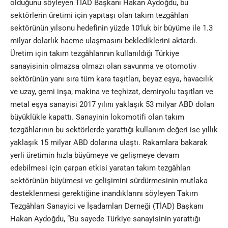
olduğunu söyleyen TİAD Başkanı Hakan Aydoğdu, bu
sektörlerin üretimi için yapıtaşı olan takım tezgâhları
sektörünün yılsonu hedefinin yüzde 10’luk bir büyüme ile 1.3
milyar dolarlık hacme ulaşmasını beklediklerini aktardı.
Üretim için takım tezgâhlarının kullanıldığı Türkiye
sanayisinin olmazsa olmazı olan savunma ve otomotiv
sektörünün yanı sıra tüm kara taşıtları, beyaz eşya, havacılık
ve uzay, gemi inşa, makina ve teçhizat, demiryolu taşıtları ve
metal eşya sanayisi 2017 yılını yaklaşık 53 milyar ABD doları
büyüklükle kapattı. Sanayinin lokomotifi olan takım
tezgâhlarının bu sektörlerde yarattığı kullanım değeri ise yıllık
yaklaşık 15 milyar ABD dolarına ulaştı. Rakamlara bakarak
yerli üretimin hızla büyümeye ve gelişmeye devam
edebilmesi için çarpan etkisi yaratan takım tezgâhları
sektörünün büyümesi ve gelişimini sürdürmesinin mutlaka
desteklenmesi gerektiğine inandıklarını söyleyen Takım
Tezgâhları Sanayici ve İşadamları Derneği (TİAD) Başkanı
Hakan Aydoğdu, “Bu sayede Türkiye sanayisinin yarattığı