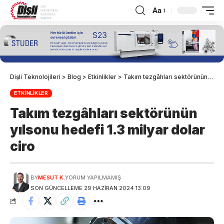
Aa
Dişli Teknolojileri
>
Blog
>
Etkinlikler
>
Takım tezgâhları sektörünün yılsonu hedefi 1.3 milyar dolar ciro
ETKINLIKLER
Takım tezgâhları sektörünün
yılsonu hedefi 1.3 milyar dolar
ciro
BY
MESUT K.
YORUM YAPILMAMIŞ
SON GÜNCELLEME 29 HAZIRAN 2024 13:09