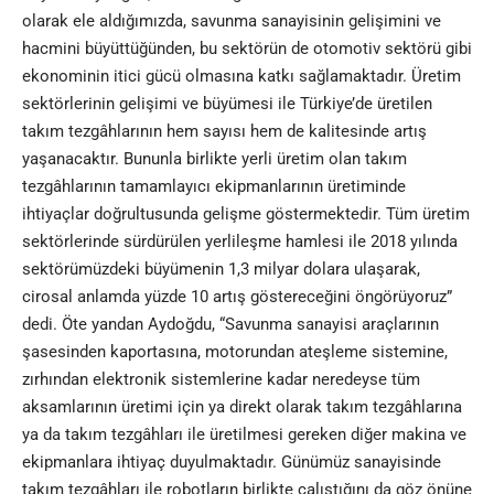
olarak ele aldığımızda, savunma sanayisinin gelişimini ve
hacmini büyüttüğünden, bu sektörün de otomotiv sektörü gibi
ekonominin itici gücü olmasına katkı sağlamaktadır. Üretim
sektörlerinin gelişimi ve büyümesi ile Türkiye’de üretilen
takım tezgâhlarının hem sayısı hem de kalitesinde artış
yaşanacaktır. Bununla birlikte yerli üretim olan takım
tezgâhlarının tamamlayıcı ekipmanlarının üretiminde
ihtiyaçlar doğrultusunda gelişme göstermektedir. Tüm üretim
sektörlerinde sürdürülen yerlileşme hamlesi ile 2018 yılında
sektörümüzdeki büyümenin 1,3 milyar dolara ulaşarak,
cirosal anlamda yüzde 10 artış göstereceğini öngörüyoruz”
dedi.
Öte yandan
Aydoğdu, “Savunma sanayisi araçlarının
şasesinden kaportasına, motorundan ateşleme sistemine,
zırhından elektronik sistemlerine kadar neredeyse tüm
aksamlarının üretimi için ya direkt olarak takım tezgâhlarına
ya da takım tezgâhları ile üretilmesi gereken diğer makina ve
ekipmanlara ihtiyaç duyulmaktadır. Günümüz sanayisinde
takım tezgâhları ile robotların birlikte çalıştığını da göz önüne