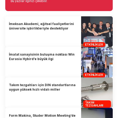
Bu yazılar ilginizi çekebilir.
İmeksan Akademi, eğitsel faaliyetlerini
üniversite işbirlikleriyle destekliyor
ETKINLIKLER
İmalat sanayisinin buluşma noktası Win
Eurasia Hybird’e büyük ilgi
ETKINLIKLER
Takım tezgahları için DIN standartlarına
uygun yüksek hızlı vidalı miller
TAKIM
TEZGAHLARI
Form Makina, Studer Motion Meeting’de