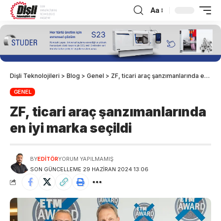
Aa
Dişli Teknolojileri
>
Blog
>
Genel
>
ZF, ticari araç şanzımanlarında en iyi marka seçildi
GENEL
ZF, ticari araç şanzımanlarında
en iyi marka seçildi
BY
EDITÖR
YORUM YAPILMAMIŞ
SON GÜNCELLEME 29 HAZIRAN 2024 13:06