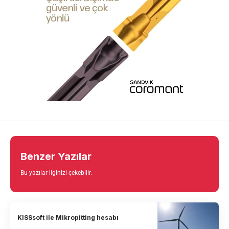
Benzer Yazılar
Bu yazılar ilginizi çekebilir.
KISSsoft ile Mikropitting hesabı