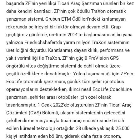
başarıda ZF’nin yenilikçi Ticari Araç Şanzıman ürünleri bir kez
daha kendini kanıtladı. ZF’nin çok ödüllü TraXon otomatik
şanzıman sistemi, Grubun ETM Ödülleri’ndeki kırılamayan
rekorunda belirleyici bir faktör olmaya devam etti. Grup
geçtiğimiz günlerde, üretimin 2014’te başlamasından bu yana
yalnızca Friedrichshafen’da yarım milyon TraXon sisteminin
üretildiğini duyurdu. Kanıtlanmış dayanıklılık, performans ve
yakıt verimliliği ile TraXon, ZF’nin güçlü PreVision GPS
öngörülü vites değiştirme sistemi de dahil olmak üzere
çeşitli özelliklerle donatılmıştır. Yolcu taşımacılığı için ZF’nin
EcoLife otomatik şanzımanı, günlük tüm şehir içi otobüs
operasyonlarını desteklerken, ikinci nesil EcoLife CoachLine
şanzımanı, şehirler arası otobüsler için özel olarak
tasarlanmıştır. 1 Ocak 2022’de oluşturulan ZF’nin Ticari Araç
Çözümleri (CVS) Bölümü, ulaşım sistemlerinin geleceğini
şekillendirme misyonuyla ticari araç endüstrisinde tercih
edilen küresel teknoloji ortağıdır. 28 ülkede yaklaşık 25.000
kişiyi istihdam eden bölüm, giderek daha fazla otonom,