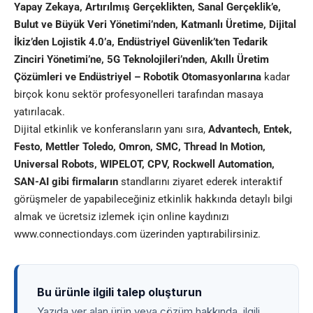
Yapay Zekaya, Artırılmış Gerçeklikten, Sanal Gerçeklik’e,
Bulut ve Büyük Veri Yönetimi’nden, Katmanlı Üretime, Dijital
İkiz’den Lojistik 4.0’a, Endüstriyel Güvenlik’ten Tedarik
Zinciri Yönetimi’ne, 5G Teknolojileri’nden, Akıllı Üretim
Çözümleri ve Endüstriyel – Robotik Otomasyonlarına
kadar
birçok konu sektör profesyonelleri tarafından masaya
yatırılacak.
Dijital etkinlik ve konferansların yanı sıra,
Advantech, Entek,
Festo, Mettler Toledo, Omron, SMC, Thread In Motion,
Universal Robots, WIPELOT, CPV, Rockwell Automation,
SAN-AI gibi firmaların
standlarını ziyaret ederek interaktif
görüşmeler de yapabileceğiniz etkinlik hakkında detaylı bilgi
almak ve ücretsiz izlemek için online kaydınızı
www.connectiondays.com
üzerinden yaptırabilirsiniz.
Bu ürünle ilgili talep oluşturun
Yazıda yer alan ürün veya çözüm hakkında, ilgili