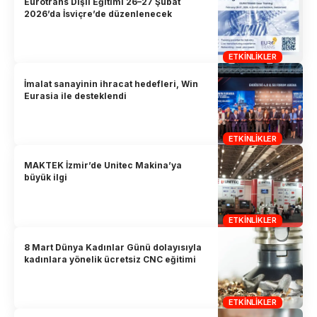
Eurotrans Dişli Eğitimi 26–27 Şubat
2026’da İsviçre’de düzenlenecek
ETKINLIKLER
İmalat sanayinin ihracat hedefleri, Win
Eurasia ile desteklendi
ETKINLIKLER
MAKTEK İzmir’de Unitec Makina’ya
büyük ilgi
ETKINLIKLER
8 Mart Dünya Kadınlar Günü dolayısıyla
kadınlara yönelik ücretsiz CNC eğitimi
ETKINLIKLER